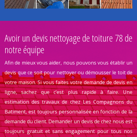
de
Le prix démoussage de toit 78 de la
A
région IDF
n
un
La toiture est très importante. Une maison sans le toit
A
de
est comme une personne qui ne porte pas de pull en
d
en
période hivernale. Les saletés emmenées par le vent,
v
ne
l’eau qui passe par le toit pour finir par s’y entasser…
l
du
sont tous des causes de la réparation de toiture, voire
e
la
changement. Notre Les Compagnons du Batiment vous
B
st
assurent de proposer un tarif compétitif qui présente
d
os
le meilleur rapport qualité-prix. Notre prix
t